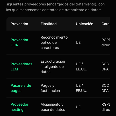
siguientes proveedores (encargados del tratamiento), con
los que mantenemos contratos de tratamiento de datos:
Proveedor
Finalidad
Ubicación
Garantía
Reconocimiento
Proveedor
RGPD
óptico de
UE
OCR
directo
caracteres
Estructuración
Proveedores
UE /
SCC +
inteligente de
LLM
EE.UU.
DPA
datos
Pasarela de
Pagos y
UE /
SCC +
pagos
facturación
EE.UU.
DPA
Proveedor
Alojamiento y
RGPD
UE
hosting
base de datos
directo